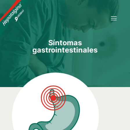
Saltar
al
contenido
Síntomas
gastrointestinales