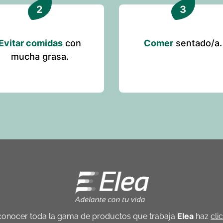
Evitar comidas
con
Comer
sentado/a.
mucha grasa.
Elea
conocer toda la gama de productos que trabaja
haz
cli